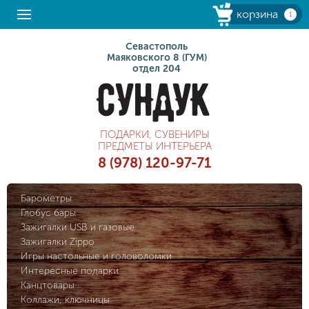
корзина
1
Севастополь
Маяковского 8 (ГУМ)
отдел 204
ПОДАРКИ, СУВЕНИРЫ
ПРЕДМЕТЫ ИНТЕРЬЕРА
8 (978) 120-97-71
Барометры
Глобус бары
Зажигалки USB и газовые
Зажигалки Zippo
Игры настольные и головоломки
Интересные подарки
Канцтовары
Коллажи, ключницы