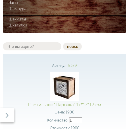
Часы
Шампура
Шахматы
Шкатулки
поиск
Артикул:
8379
Светильник "Парочка" 17*17*12 см
Цена:
1900
Количество:
Стоимость:
1900