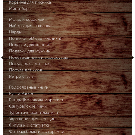
Корзины для пикника
Мини-бары
Модели кораблей
Наборы для шашлыка
Нарды
Ночники (3D светильники)
Подарки для женщин
Подарки для мужчин
Подстаканники и аксессуары
Посуда для алкоголя
Посуда для кухни
Ретро стиль
Родословные книги
Ручки Parker
Рынды (Колокола морские)
Самурайские мечи
Туристическая тематика
Украшения для женщин
Фигурки и статуэтки
Фотоальбомы и фоторамки