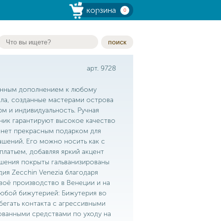
корзина
0
поиск
арт. 9728
канным дополнением к любому
кла, созданные мастерами острова
м и индивидуальность. Ручная
ник гарантируют высокое качество
танет прекрасным подарком для
ашений. Его можно носить как с
платьем, добавляя яркий акцент
ашения покрыты гальванизированы
ия Zecchin Venezia благодаря
своё производство в Венеции и на
любой бижутерией: Бижутерия во
бегать контакта с агрессивными
ванными средствами по уходу на