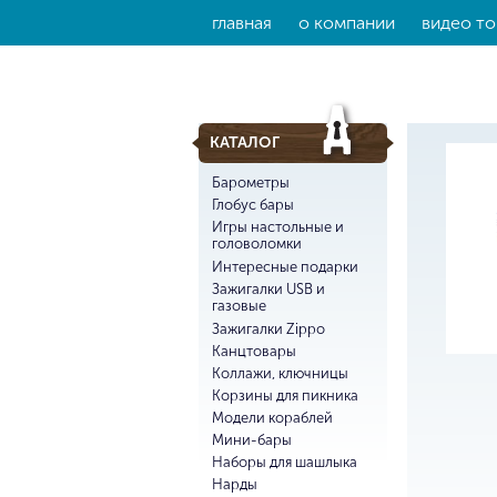
главная
о компании
видео то
КАТАЛОГ
Барометры
Глобус бары
Игры настольные и
головоломки
Интересные подарки
Зажигалки USB и
газовые
Зажигалки Zippo
Канцтовары
Коллажи, ключницы
Корзины для пикника
Модели кораблей
Мини-бары
Наборы для шашлыка
Нарды