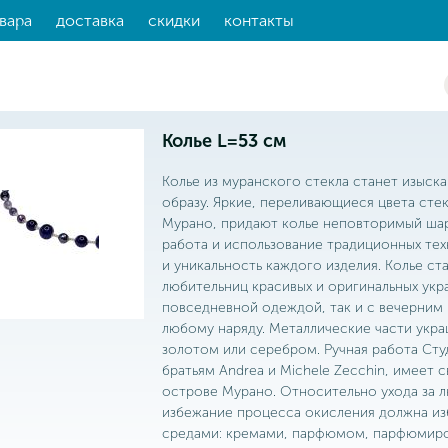
вара
доставка
скидки
контакты
Колье L=53 см
Колье из муранского стекла станет изыс
образу. Яркие, переливающиеся цвета сте
Мурано, придают колье неповторимый шар
работа и использование традиционных тех
и уникальность каждого изделия. Колье с
любительниц красивых и оригинальных укр
повседневной одеждой, так и с вечерним 
любому наряду. Металлические части укр
золотом или серебром. Ручная работа Студ
братьям Andrea и Michele Zecchin, имеет 
острове Мурано. Относительно ухода за 
избежание процесса окисления должна из
средами: кремами, парфюмом, парфюмиро