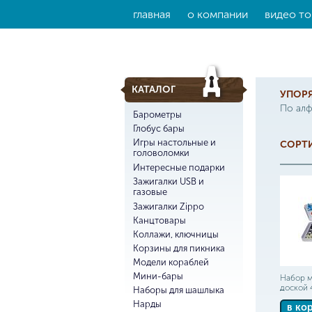
главная
о компании
видео то
КАТАЛОГ
УПОР
По ал
Барометры
Глобус бары
Игры настольные и
СОРТИ
головоломки
Интересные подарки
Зажигалки USB и
газовые
Зажигалки Zippo
Канцтовары
Коллажи, ключницы
Корзины для пикника
Модели кораблей
Мини-бары
Набор м
доской 4
Наборы для шашлыка
Нарды
в ко