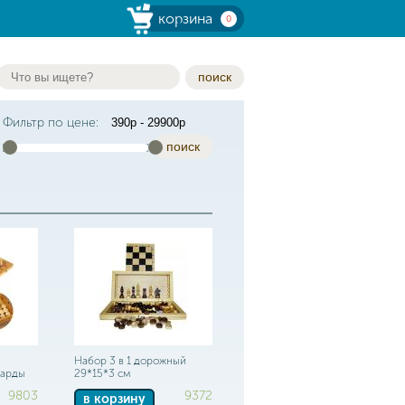
корзина
0
поиск
Фильтр по цене:
поиск
Набор 3 в 1 дорожный
арды
29*15*3 см
9803
9372
в корзину