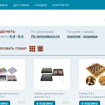
вара
доставка
скидки
контакты
ЯДОЧИТЬ:
По умолчанию
По цене, сначала:
фавиту
А-Я
|
Я-А
По популярности
дорогие
|
дешевые
РОВАТЬ ТОВАР:
агнитных игр с
Набор магнитных игр с
Набор 3 в 1
 в 1
доской 3 в 1
Шахматы+шашки+н
9799
9800
рзину
в корзину
в корзину