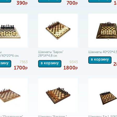
390
700
1
р
р
ы
Шахматы "Барон"
Шахматы 40*20*4,5
о"40*20*6 см.
28*14*4,8 см
в корзину
7363
9343
рзину
в корзину
2
1700
1800
р
р
ы "Подарочные"
Шахматы "Баталия "
Шахматы 3 в 1, 50*