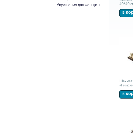
40*40 с
Украшения для женщин
в ко
Шахмат
«Римски
в ко