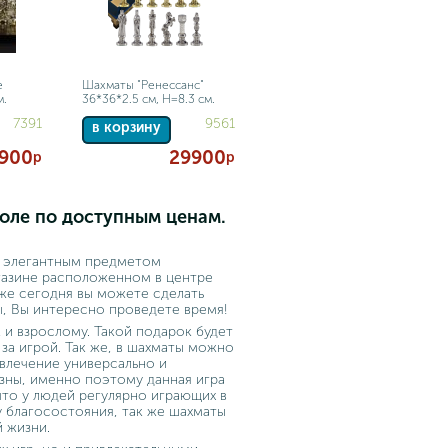
е
Шахматы "Ренессанс"
м.
36*36*2.5 см, H=8.3 см.
7391
9561
в корзину
900
29900
р
р
оле по доступным ценам.
и элегантным предметом
газине расположенном в центре
же сегодня вы можете сделать
ны, Вы интересно проведете время!
 и взрослому. Такой подарок будет
за игрой. Так же, в шахматы можно
звлечение универсально и
зны, именно поэтому данная игра
что у людей регулярно играющих в
 благосостояния, так же шахматы
й жизни.