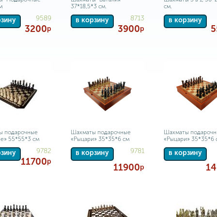
м
37*18,5*3 см.
см.
9589
8713
рзину
в корзину
в корзину
3200
3900
5
р
р
ы подарочные
Шахматы подарочные
Шахматы подароч
е» 55*55*3 см
«Рыцари» 35*35*6 см
«Рыцари» 35*35*6 
9782
9781
рзину
в корзину
в корзину
11700
р
11900
14
р