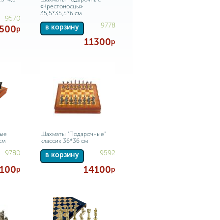
«Крестоносцы»
35,5*35,5*6 см
9570
9778
в корзину
500
р
11300
р
ные
Шахматы "Подарочные"
см
классик 36*36 см
9780
9592
в корзину
100
14100
р
р