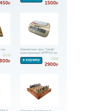
450
1500
р
р
 см.
Шахматные часы "Garde"
(электронные) 14*9*4,5 см
9376
7818
в корзину
800
р
2900
р
25*4,5
Шахматы подарочные