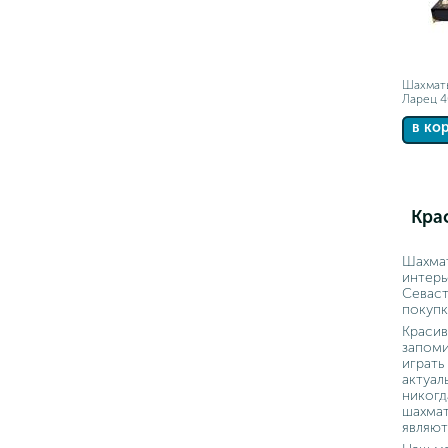
Шахмат
Ларец 4
в ко
Кра
Шахмат
интерь
Севаст
покупк
Красив
запоми
играть
актуал
никогд
шахмат
являю