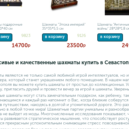
ы подарочные
Шахматы "Эпоха империй"
Шахматы "Античны
0*40 см
35*35*5,5 см
войны" 28*28*1.8 с
9823
9126
рзину
в корзину
в корзину
14700
23500
24
р
р
сивые и качественные шахматы купить в Севастоп
ы являются не только самой любимой игрой интеллектуалов, но 
ера, который станет украшением любого помещение. В нашем ма
ополя вы можете купить шахматы от простых до коллекционных. У
у, пригласить друзей и провести вечер за игрой в шахматы. Увере
ые шахматы могут стать замечательным подарком, как ребенку, так
нающимся и каждый раз напомнит о Вас, когда близкие соберутся 
 в путешествии, находясь в долгой и утомительной дороге. Это ра
ьно в любой точке мира! Шахматные партии уникальны и разнообра
а не выйдет из моды. Многочисленные исследования показывают, 
ы развивается стратегическое мышление, что способствует росту
тся прекрасным успокоительным снимающим стресс повседневно