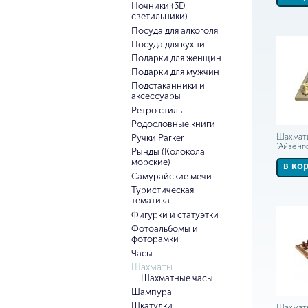
Ночники (3D
светильники)
Посуда для алкоголя
Посуда для кухни
Подарки для женщин
Подарки для мужчин
Подстаканники и
аксессуары
Ретро стиль
Родословные книги
Шахмат
Ручки Parker
"Айвенг
Рынды (Колокола
морские)
в ко
Самурайские мечи
Туристическая
тематика
Фигурки и статуэтки
Фотоальбомы и
фоторамки
Часы
Шахматы
Шахматные часы
Шампура
Шкатулки
Шахмат