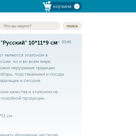
корзина
0
поиск
"Русский" 10*11*9 см
арт. 9546
ет являются эталоном в
ссии, но и во всем мире.
аложил нерушимые традиции
иборы, подстаканники и посуда
адельцев и сегодня.
лом качества и эталоном на
 подобной продукции.
*11 см
именять абразивные чистящие