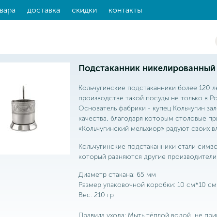
вара
доставка
скидки
контакты
Подстаканник никелированный 
Кольчугинские подстаканники более 120 л
производстве такой посуды не только в Ро
Основатель фабрики - купец Кольчугин з
качества, благодаря которым столовые пр
«Кольчугинский мельхиор» радуют своих вл
Кольчугинские подстаканники стали симво
который равняются другие производители
Диаметр стакана: 65 мм
Размер упаковочной коробки: 10 см*10 см
Вес: 210 гр
Правила ухода: Мыть тёплой водой, не пр