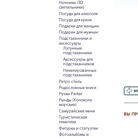
Ночники (3D
светильники)
Посуда для алкоголя
Посуда для кухни
Подарки для женщин
Подарки для мужчин
Подстаканники и
аксессуары
Латунные
подстаканники
Аксессуары для
подстаканников
Никелированные
подстаканники
Ретро стиль
Родословные книги
в
Ручки Parker
Рынды (Колокола
морские)
Самурайские мечи
ВЫ П
Туристическая
тематика
Фигурки и статуэтки
Фотоальбомы и