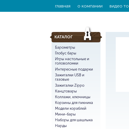
главная
о компании
видео то
КАТАЛОГ
Барометры
Глобус бары
Игры настольные и
головоломки
Интересные подарки
Зажигалки USB и
газовые
Зажигалки Zippo
Канцтовары
Коллажи, ключницы
Корзины для пикника
Модели кораблей
Мини-бары
Наборы для шашлыка
Нарды