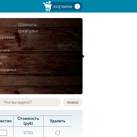
корзина
1
и
Шахматы
Шкатулки
орские)
атика
нщин
и
торамки
поиск
Стоимость
чество
Удалить
(руб)
9700