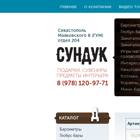
главная
о компании
видео то
Баромет
Севастополь
Глобус б
Маяковского 8 (ГУМ)
Зажигалк
отдел 204
Зажигалк
Игры нас
головол
Интерес
Канцтова
ПОДАРКИ, СУВЕНИРЫ
ПРЕДМЕТЫ ИНТЕРЬЕРА
Коллажи,
8 (978) 120-97-71
Корзины 
Мини-ба
КАТАЛОГ
Артик
Барометры
Глобус бары
952