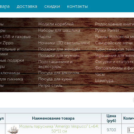
вара
доставка
скидки
контакты
ры
Модели кораблей
Родословные книг
ары
Наборы для шашлыка
Ручки Parker
и USB и газовые
Нарды
Рынды (Колокола м
и Zippo
Ночники (3D светильники)
Самурайские мечи
тольные и
Подарки для женщин
Туристическая тем
омки
Подарки для мужчин
Украшения для же
ные подарки
Подстаканники и
Фигурки и статуэтк
ры
аксессуары
Фотоальбомы и фо
 ключницы
Посуда для алкоголя
Часы
для пикника
Посуда для кухни
Шампура
ры
Ретро стиль
Цена
ул
Наименование товара
Коли
(руб)
Модель парусника "Amerigo Vespucci" L=64;
4
9700
50*11 см