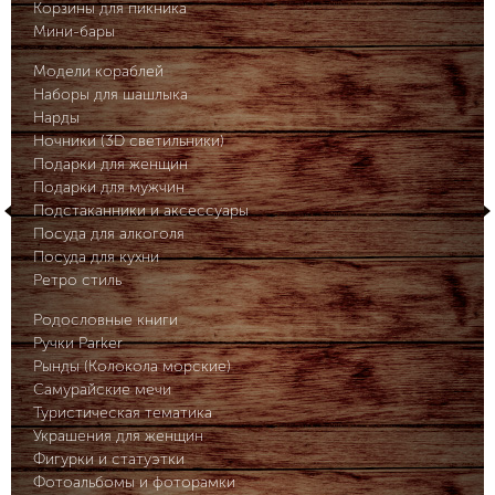
Корзины для пикника
Мини-бары
Модели кораблей
Наборы для шашлыка
Нарды
Ночники (3D светильники)
Подарки для женщин
Подарки для мужчин
Подстаканники и аксессуары
Посуда для алкоголя
Посуда для кухни
Ретро стиль
Родословные книги
Ручки Parker
Рынды (Колокола морские)
Самурайские мечи
Туристическая тематика
Украшения для женщин
Фигурки и статуэтки
Фотоальбомы и фоторамки