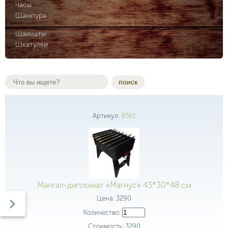
Часы
Шампура
Шахматы
Шкатулки
поиск
Артикул:
8561
Мангал-дипломат «Магнус» 43*30*48 см
Цена:
3290
Количество:
Стоимость:
3290