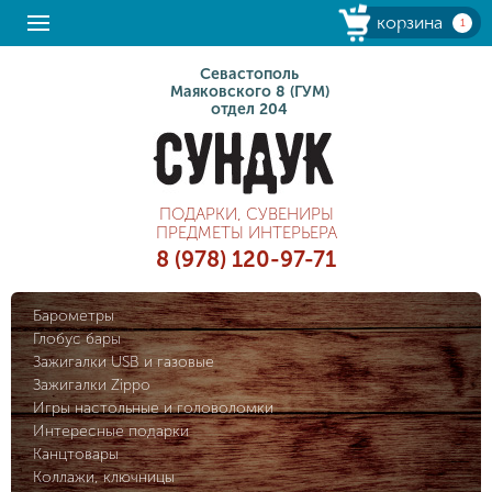
корзина
1
Севастополь
Маяковского 8 (ГУМ)
отдел 204
ПОДАРКИ, СУВЕНИРЫ
ПРЕДМЕТЫ ИНТЕРЬЕРА
8 (978) 120-97-71
Барометры
Глобус бары
Зажигалки USB и газовые
Зажигалки Zippo
Игры настольные и головоломки
Интересные подарки
Канцтовары
Коллажи, ключницы