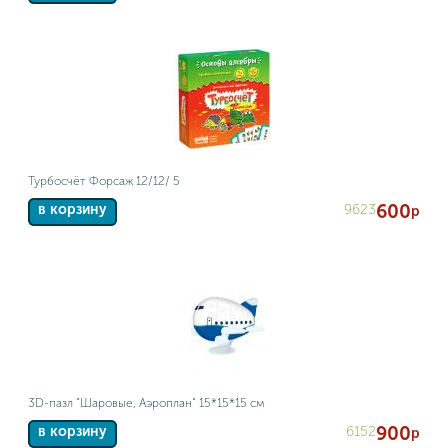
Турбосчёт Форсаж 12/12/ 5
600
9623
в корзину
р
3D-пазл "Шаровые, Аэроплан" 15*15*15 см
900
6152
в корзину
р