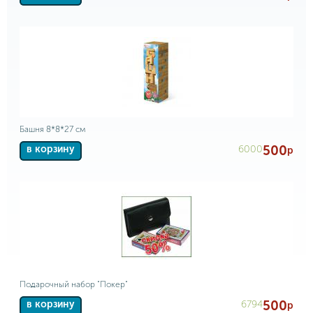
Башня 8*8*27 см
500
6000
в корзину
р
Подарочный набор "Покер"
500
6794
в корзину
р