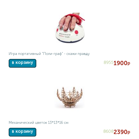
Игра портативный "Поли-граф" - скажи правду
1900
8955
в корзину
р
Механический цветок 13*13*16 см
2390
8608
в корзину
р