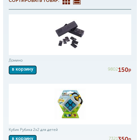
СОРТИРОВАТЬ ТОВАР:
Домино
150
9802
в корзину
р
Кубик Рубика 2х2 для детей
350
7321
в корзину
р