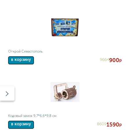
Открой Севастополь
900
9664
в корзину
р
Кодовый замок 9,7*6,6*9,8 см
1590
8609
в корзину
р