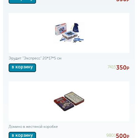
Эрудит "Экспресс" 20*17*5 см
350
7415
в корзину
р
Домино в жестяной коробке
500
9801
в корзину
р