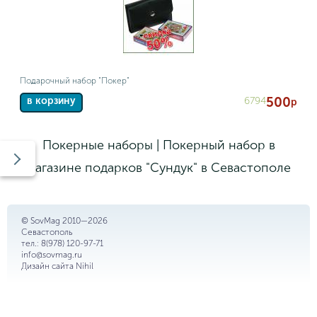
Подарочный набор "Покер"
500
6794
в корзину
р
Покерные наборы | Покерный набор в
магазине подарков "Сундук" в Севастополе
© SovMag 2010—2026
Севастополь
тел.:
8(978) 120-97-71
info@sovmag.ru
Дизайн сайта
Nihil