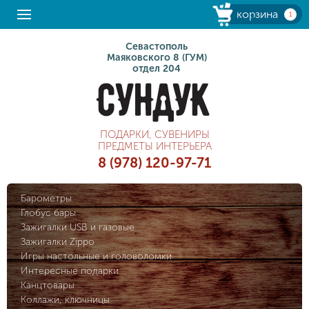
корзина
1
Севастополь
Маяковского 8 (ГУМ)
отдел 204
ПОДАРКИ, СУВЕНИРЫ
ПРЕДМЕТЫ ИНТЕРЬЕРА
8 (978) 120-97-71
Барометры
Глобус бары
Зажигалки USB и газовые
Зажигалки Zippo
Игры настольные и головоломки
Интересные подарки
Канцтовары
Коллажи, ключницы