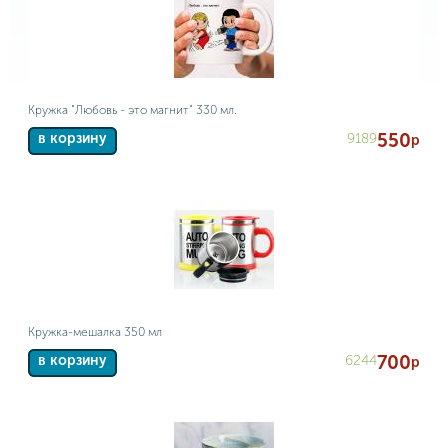
Кружка "Любовь - это магнит" 330 мл.
550
9189
в корзину
р
Кружка-мешалка 350 мл
700
6244
в корзину
р