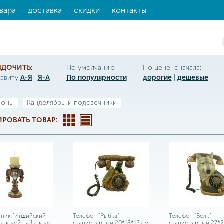
вара
доставка
скидки
контакты
ЯДОЧИТЬ:
По умолчанию
По цене, сначала:
фавиту
А-Я
|
Я-А
По популярности
дорогие
|
дешевые
фоны
Канделябры и подсвечники
РОВАТЬ ТОВАР:
ник "Индийский
Телефон "Рыбка"
Телефон "Волк"
 свечой на 1 свечу
стационарный 20*18*13 см
стационарный 27*2