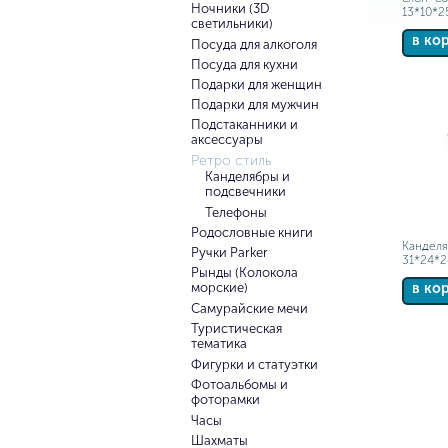
Ночники (3D
13*10*2
светильники)
в ко
Посуда для алкоголя
Посуда для кухни
Подарки для женщин
Подарки для мужчин
Подстаканники и
аксессуары
Ретро стиль
Канделябры и
подсвечники
Телефоны
Родословные книги
Канделя
Ручки Parker
31*24*2
Рынды (Колокола
морские)
в ко
Самурайские мечи
Туристическая
тематика
Фигурки и статуэтки
Фотоальбомы и
фоторамки
Часы
Шахматы