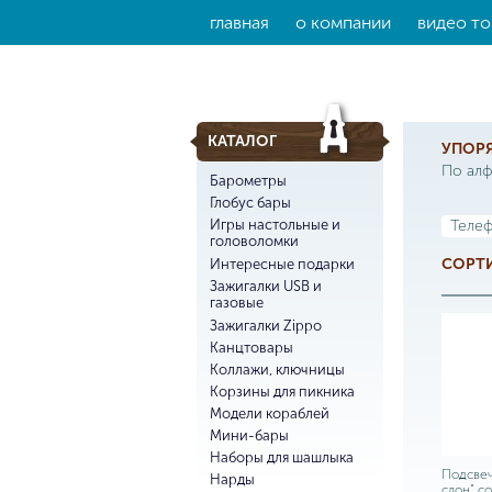
главная
о компании
видео то
КАТАЛОГ
УПОР
По ал
Барометры
Глобус бары
Игры настольные и
Теле
головоломки
СОРТИ
Интересные подарки
Зажигалки USB и
газовые
Зажигалки Zippo
Канцтовары
Коллажи, ключницы
Корзины для пикника
Модели кораблей
Мини-бары
Наборы для шашлыка
Подсвеч
Нарды
слон" со