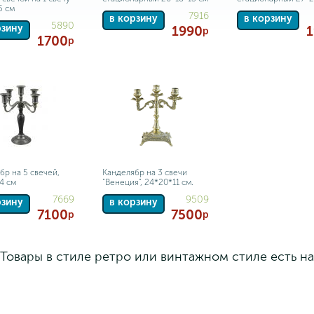
5 см
7916
в корзину
в корзину
5890
рзину
1990
р
1700
р
бр на 5 свечей,
Канделябр на 3 свечи
4 см
"Венеция", 24*20*11 см.
7669
9509
рзину
в корзину
7100
7500
р
р
Товары в стиле ретро или винтажном стиле есть н