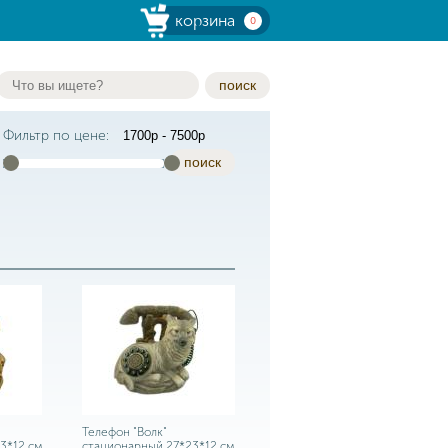
корзина
0
поиск
Фильтр по цене:
поиск
Телефон "Волк"
3*12 см
стационарный 27*23*12 см