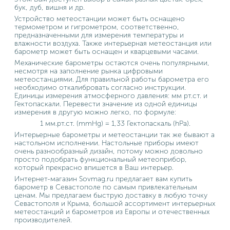
бук, дуб, вишня и др.
Устройство метеостанции может быть оснащено
термометром и гигрометром, соответственно,
предназначенными для измерения температуры и
влажности воздуха. Также интерьерная метеостанция или
барометр может быть оснащен и кварцевыми часами.
Механические барометры остаются очень популярными,
несмотря на заполнение рынка цифровыми
метеостанциями. Для правильной работы барометра его
необходимо откалибровать согласно инструкции.
Единицы измерения атмосферного давления: мм рт.ст. и
Гектопаскали. Перевести значение из одной единицы
измерения в другую можно легко, по формуле:
1 мм.рт.ст. (mmHg) = 1,33 Гектопаскаль (hPa).
Интерьерные барометры и метеостанции так же бывают а
настольном исполнении. Настольные приборы имеют
очень разнообразный дизайн, потому можно довольно
просто подобрать функциональный метеоприбор,
который прекрасно впишется в Ваш интерьер.
Интернет-магазин Sovmag.ru предлагает вам купить
барометр в Севастополе по самым привлекательным
ценам. Мы предлагаем быструю доставку в любую точку
Севастополя и Крыма, большой ассортимент интерьерных
метеостанций и барометров из Европы и отечественных
производителей.