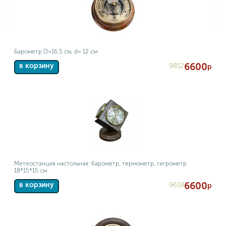
Барометр D=16.5 см, d= 12 см
6600
9812
в корзину
р
Метеостанция настольная: барометр, термометр, гигрометр
18*15*15 см
6600
9618
в корзину
р