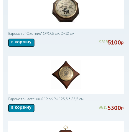
Барометр "Охотник" 17*17,5 см, D=12 см
5100
9818
в корзину
р
Барометр настенный "Герб РФ" 25,5 * 25,5 см
5300
9815
в корзину
р