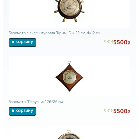
Барометр в виде штурвала "Крым" D = 22 см, d=12 см
5500
9814
в корзину
р
Барометр "Парусник" 26*26 см
5500
9816
в корзину
р