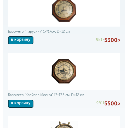
Барометр "Парусник" 17*17см, D=12 см
5300
9817
в корзину
р
Барометр "Крейсер Москва" 17*17,5 см, D=12 см
5500
9811
в корзину
р