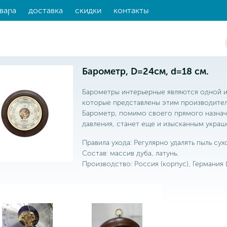
вара
доставка
скидки
контакты
Барометр, D=24см, d=18 см.
Барометры интерьерные являются одной из
которые представлены этим производител
Барометр, помимо своего прямого назна
давления, станет еще и изысканным украш
Правила ухода: Регулярно удалять пыль сух
Состав: массив дуба, латунь.
Производство: Россия (корпус), Германия 