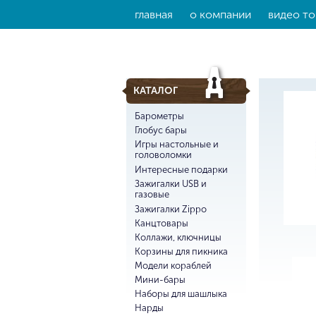
главная
о компании
видео то
КАТАЛОГ
Барометры
Глобус бары
Игры настольные и
головоломки
Интересные подарки
Зажигалки USB и
газовые
Зажигалки Zippo
Канцтовары
Коллажи, ключницы
Корзины для пикника
Модели кораблей
Мини-бары
Наборы для шашлыка
Нарды