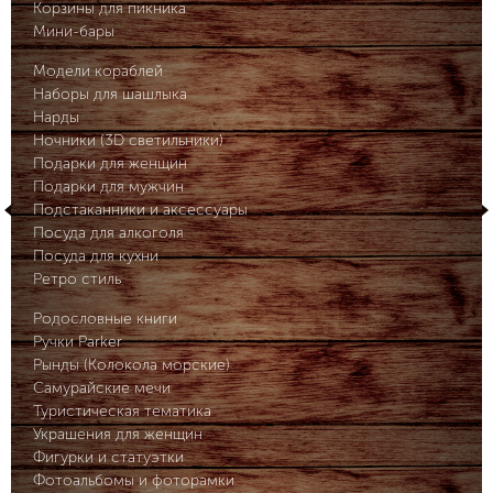
Корзины для пикника
Мини-бары
Модели кораблей
Наборы для шашлыка
Нарды
Ночники (3D светильники)
Подарки для женщин
Подарки для мужчин
Подстаканники и аксессуары
Посуда для алкоголя
Посуда для кухни
Ретро стиль
Родословные книги
Ручки Parker
Рынды (Колокола морские)
Самурайские мечи
Туристическая тематика
Украшения для женщин
Фигурки и статуэтки
Фотоальбомы и фоторамки