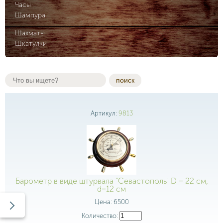
Часы
Шампура
Шахматы
Шкатулки
поиск
Артикул:
9813
Барометр в виде штурвала "Севастополь" D = 22 см,
d=12 см
Цена:
6500
Количество: