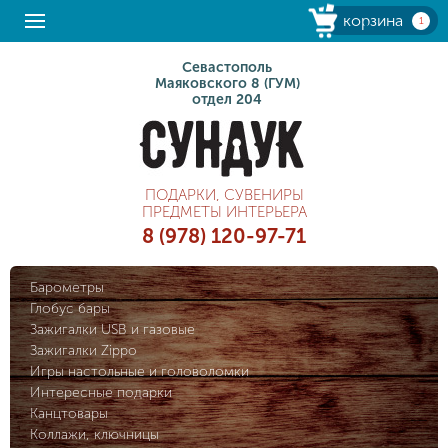
корзина
1
Севастополь
Маяковского 8 (ГУМ)
отдел 204
ПОДАРКИ, СУВЕНИРЫ
ПРЕДМЕТЫ ИНТЕРЬЕРА
8 (978) 120-97-71
Барометры
Глобус бары
Зажигалки USB и газовые
Зажигалки Zippo
Игры настольные и головоломки
Интересные подарки
Канцтовары
Коллажи, ключницы