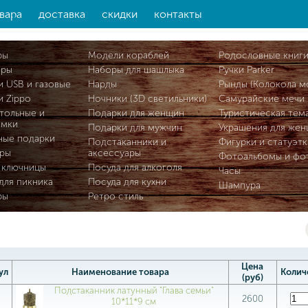
вара
доставка
скидки
контакты
ры
Модели кораблей
Родословные книг
ары
Наборы для шашлыка
Ручки Parker
и USB и газовые
Нарды
Рынды (Колокола м
и Zippo
Ночники (3D светильники)
Самурайские мечи
тольные и
Подарки для женщин
Туристическая тем
омки
Подарки для мужчин
Украшения для же
ные подарки
Подстаканники и
Фигурки и статуэтк
ры
аксессуары
Фотоальбомы и фо
 ключницы
Посуда для алкоголя
Часы
для пикника
Посуда для кухни
Шампура
ры
Ретро стиль
Цена
ул
Наименование товара
Колич
(руб)
Подстаканник латунный "Глава семьи"
9
2600
10*11*9 см