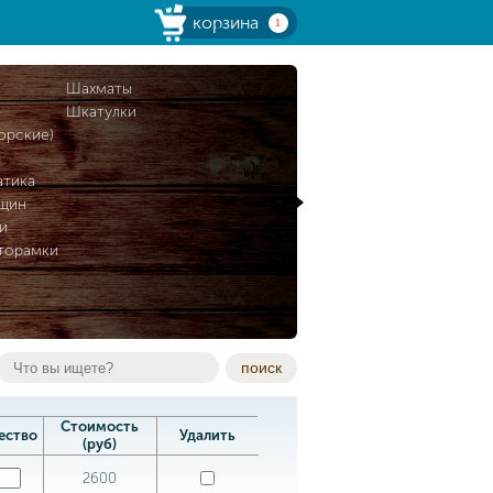
корзина
1
и
Шахматы
Шкатулки
орские)
атика
нщин
и
торамки
поиск
Стоимость
ество
Удалить
(руб)
2600