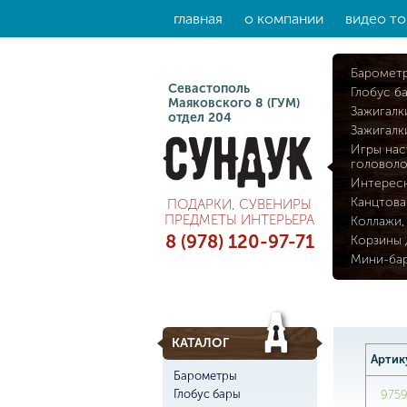
главная
о компании
видео то
Баромет
Севастополь
Глобус б
Маяковского 8 (ГУМ)
Зажигалк
отдел 204
Зажигалк
Игры нас
головол
Интерес
Канцтова
ПОДАРКИ, СУВЕНИРЫ
ПРЕДМЕТЫ ИНТЕРЬЕРА
Коллажи,
8 (978) 120-97-71
Корзины 
Мини-ба
КАТАЛОГ
Артик
Барометры
Глобус бары
975