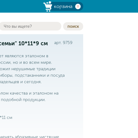
корзина
0
поиск
семьи" 10*11*9 см
арт. 9759
ет являются эталоном в
ссии, но и во всем мире.
аложил нерушимые традиции
иборы, подстаканники и посуда
адельцев и сегодня.
лом качества и эталоном на
 подобной продукции.
*11 см
именять абразивные чистящие