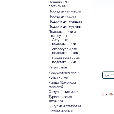
Ночники (3D
светильники)
Посуда для алкоголя
Посуда для кухни
Подарки для женщин
Подарки для мужчин
Подстаканники и
аксессуары
Латунные
подстаканники
Аксессуары для
подстаканников
Никелированные
подстаканники
Ретро стиль
Родословные книги
в
Ручки Parker
Рынды (Колокола
морские)
Самурайские мечи
ВЫ П
Туристическая
тематика
Фигурки и статуэтки
Фотоальбомы и