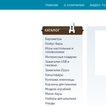
главная
о компании
видео то
КАТАЛОГ
Барометры
Глобус бары
Игры настольные и
головоломки
Интересные подарки
Зажигалки USB и
газовые
Зажигалки Zippo
Канцтовары
Коллажи, ключницы
Корзины для пикника
Модели кораблей
Мини-бары
Наборы для шашлыка
Нарды