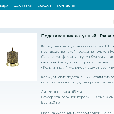
вара
доставка
скидки
контакты
Подстаканник латунный "Глава 
Кольчугинские подстаканники более 120 л
производстве такой посуды не только в Ро
Основатель фабрики - купец Кольчугин з
качества, благодаря которым столовые пр
«Кольчугинский мельхиор» радуют своих вл
Кольчугинские подстаканники стали симво
который равняются другие производители
Диаметр стакана: 65 мм
Размер упаковочной коробки: 10 см*10 см
Вес: 210 гр
Правила ухода: Мыть тёплой водой, не пр