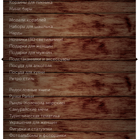
Корзины для пикника
Мини-бары
Модели кораблей
Наборы для шашлыка
Нарды
Ночники (3D светильники)
Подарки для женщин
Подарки для мужчин
Подстаканники и аксессуары
Посуда для алкоголя
Посуда для кухни
Ретро стиль
Родословные книги
Ручки Parker
Рынды (Колокола морские)
Самурайские мечи
Туристическая тематика
Украшения для женщин
Фигурки и статуэтки
Фотоальбомы и фоторамки