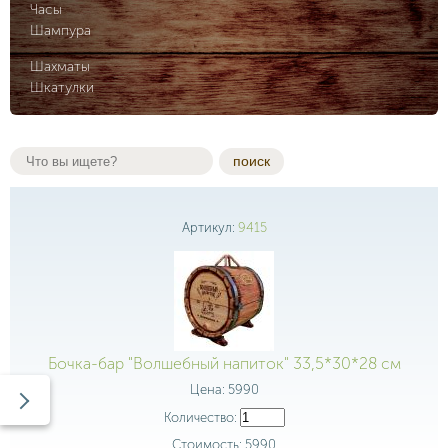
Часы
Шампура
Шахматы
Шкатулки
поиск
Артикул:
9415
Бочка-бар "Волшебный напиток" 33,5*30*28 см
Цена:
5990
Количество:
Стоимость:
5990