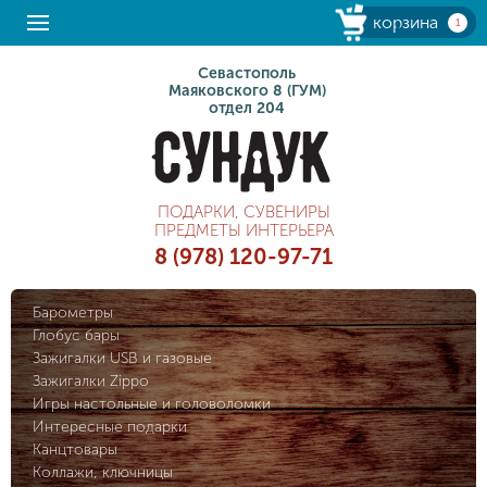
корзина
1
Севастополь
Маяковского 8 (ГУМ)
отдел 204
ПОДАРКИ, СУВЕНИРЫ
ПРЕДМЕТЫ ИНТЕРЬЕРА
8 (978) 120-97-71
Барометры
Глобус бары
Зажигалки USB и газовые
Зажигалки Zippo
Игры настольные и головоломки
Интересные подарки
Канцтовары
Коллажи, ключницы