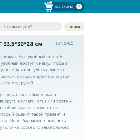
корзина
0
поиск
 33,5*30*28 см
арт. 9415
 в домах. Это удобный способ
 удобный доступ к нему, чтобы в
дового дня пригубить немного
х рюмок, которые хранятся внутри
ь все под рукой.
у вписаться в обыденный и
 друга, коллеги, отца или брата –
в любом случае. Также станет
оторый оценит такой презент и
ента. Мини-бар можно подарить,
 бутылочке дорогого алкогольного