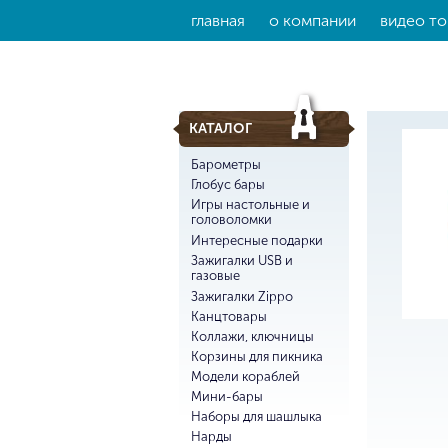
главная
о компании
видео то
КАТАЛОГ
Барометры
Глобус бары
Игры настольные и
головоломки
Интересные подарки
Зажигалки USB и
газовые
Зажигалки Zippo
Канцтовары
Коллажи, ключницы
Корзины для пикника
Модели кораблей
Мини-бары
Наборы для шашлыка
Нарды