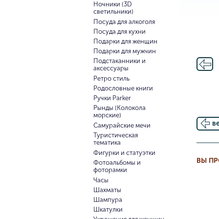
Ночники (3D
светильники)
Посуда для алкоголя
Посуда для кухни
Подарки для женщин
Подарки для мужчин
Подстаканники и
аксессуары
Ретро стиль
Родословные книги
Ручки Parker
Рынды (Колокола
морские)
в
Самурайские мечи
Туристическая
тематика
Фигурки и статуэтки
ВЫ П
Фотоальбомы и
фоторамки
Часы
Шахматы
Шампура
Шкатулки