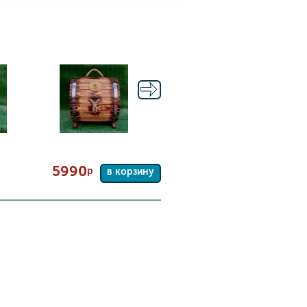
5990
р
в корзину