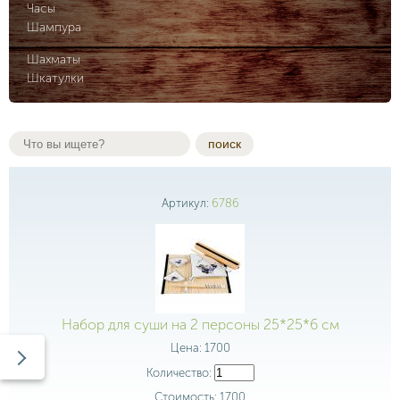
Часы
Шампура
Шахматы
Шкатулки
поиск
Артикул:
6786
Набор для суши на 2 персоны 25*25*6 см
Цена:
1700
Количество:
Стоимость:
1700