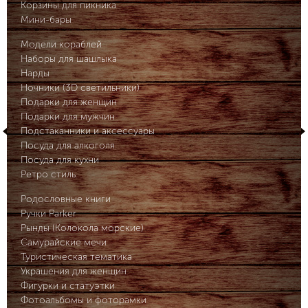
Корзины для пикника
Мини-бары
Модели кораблей
Наборы для шашлыка
Нарды
Ночники (3D светильники)
Подарки для женщин
Подарки для мужчин
Подстаканники и аксессуары
Посуда для алкоголя
Посуда для кухни
Ретро стиль
Родословные книги
Ручки Parker
Рынды (Колокола морские)
Самурайские мечи
Туристическая тематика
Украшения для женщин
Фигурки и статуэтки
Фотоальбомы и фоторамки