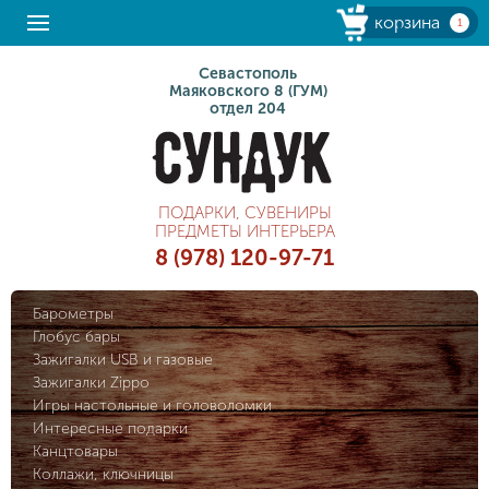
корзина
1
Севастополь
Маяковского 8 (ГУМ)
отдел 204
ПОДАРКИ, СУВЕНИРЫ
ПРЕДМЕТЫ ИНТЕРЬЕРА
8 (978) 120-97-71
Барометры
Глобус бары
Зажигалки USB и газовые
Зажигалки Zippo
Игры настольные и головоломки
Интересные подарки
Канцтовары
Коллажи, ключницы