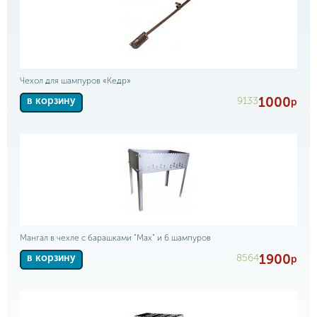
Чехол для шампуров «Кедр»
1000
9133
в корзину
р
Мангал в чехле с барашками "Max" и 6 шампуров
1900
8564
в корзину
р