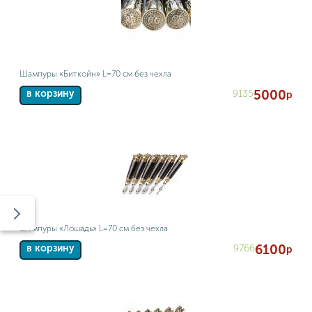
Шампуры «Биткойн» L=70 см без чехла
5000
9135
в корзину
р
Шампуры «Лошадь» L=70 см без чехла
6100
9766
в корзину
р