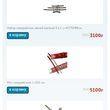
Набор самурайских мечей (катана) 3 в 1, L=47/70/89см
3100
8601
в корзину
р
Меч самурайский, L=102 см
5100
7649
в корзину
р