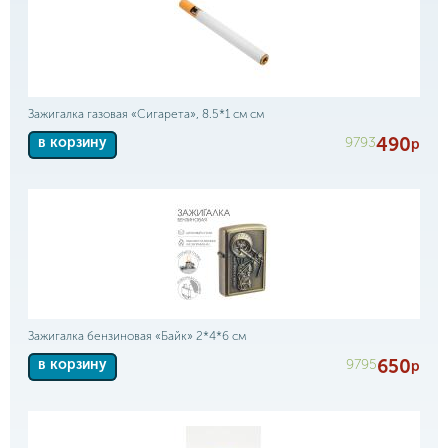
Зажигалка газовая «Сигарета», 8.5*1 см см
490
9793
в корзину
р
Зажигалка бензиновая «Байк» 2*4*6 см
650
9795
в корзину
р