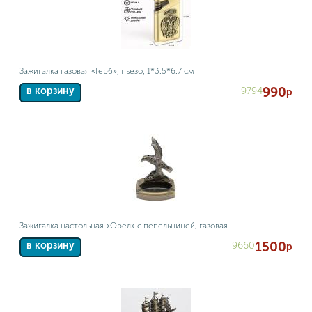
Зажигалка газовая «Герб», пьезо, 1*3.5*6.7 см
990
9794
в корзину
р
Зажигалка настольная «Орел» с пепельницей, газовая
1500
9660
в корзину
р