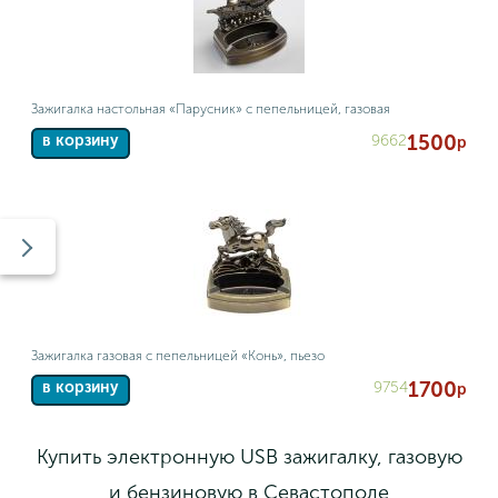
Зажигалка настольная «Парусник» с пепельницей, газовая
1500
9662
в корзину
р
Зажигалка газовая с пепельницей «Конь», пьезо
1700
9754
в корзину
р
Купить электронную USB зажигалку, газовую
и бензиновую в Севастополе