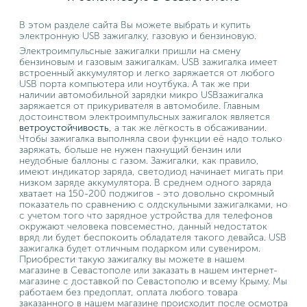
В этом разделе сайта Вы можете выбрать и купить
электронную USB зажигалку, газовую и бензиновую.
Электроимпульсные зажигалки пришли на смену
бензиновым и газовым зажигалкам. USB зажигалка имеет
встроенный аккумулятор и легко заряжается от любого
USB порта компьютера или ноутбука. А так же при
наличии автомобильной зарядки микро USBзажигалка
заряжается от прикуривателя в автомобиле. Главным
достоинством электроимпульсных зажигалок является
ветроустойчивость
, а так же лёгкость в обсаживании.
Чтобы зажигалка выполняла свои функции её надо только
заряжать, больше не нужен пахнущий бензин или
неудобные баллоны с газом. Зажигалки, как правило,
имеют индикатор заряда, светодиод начинает мигать при
низком заряде аккумулятора. В среднем одного заряда
хватает на 150-200 поджигов - это довольно скромный
показатель по сравнению с олдскульными зажигалками, но
с учетом того что зарядное устройства для телефонов
окружают человека повсеместно, данный недостаток
вряд ли будет беспокоить обладателя такого девайса. USB
зажигалка будет отличным подарком или сувениром.
Приобрести такую зажигалку вы можете в нашем
магазине в Севастополе или заказать в нашем интернет-
магазине с доставкой по Севастополю и всему Крыму. Мы
работаем без предоплат, оплата любого товара
заказанного в нашем магазине происходит после осмотра