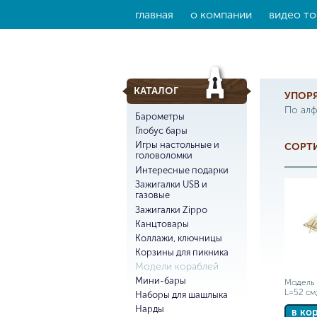
главная
о компании
видео то
КАТАЛОГ
УПОР
По ал
Барометры
Глобус бары
Игры настольные и
СОРТИ
головоломки
Интересные подарки
Зажигалки USB и
газовые
Зажигалки Zippo
Канцтовары
Коллажи, ключницы
Корзины для пикника
Модели кораблей
Мини-бары
Модель 
L=52 см
Наборы для шашлыка
Нарды
в ко