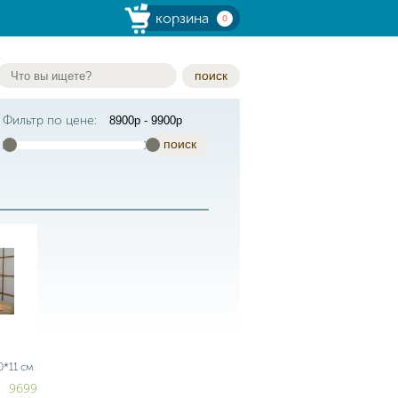
корзина
0
поиск
Фильтр по цене:
поиск
0*11 см
9699