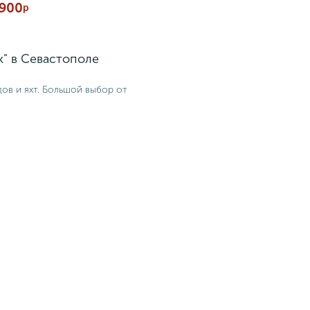
900
р
к" в Севастополе
ов и яхт. Большой выбор от