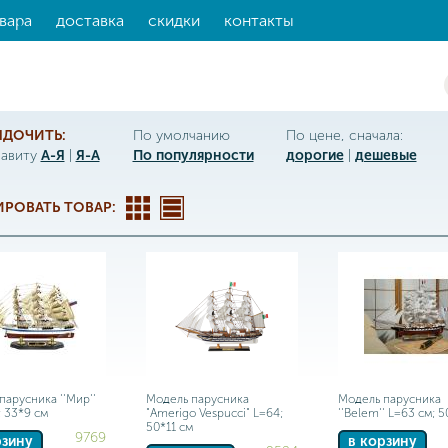
вара
доставка
скидки
контакты
ЯДОЧИТЬ:
По умолчанию
По цене, сначала:
фавиту
А-Я
|
Я-А
По популярности
дорогие
|
дешевые
РОВАТЬ ТОВАР:
парусника ''Мир''
Модель парусника
Модель парусника
; 33*9 см
"Amerigo Vespucci" L=64;
''Belem'' L=63 см; 5
50*11 см
9769
рзину
в корзину