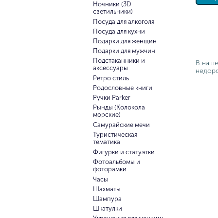
Ночники (3D
светильники)
Посуда для алкоголя
Посуда для кухни
Подарки для женщин
Подарки для мужчин
Подстаканники и
В наше
аксессуары
недоро
Ретро стиль
Родословные книги
Ручки Parker
Рынды (Колокола
морские)
Самурайские мечи
Туристическая
тематика
Фигурки и статуэтки
Фотоальбомы и
фоторамки
Часы
Шахматы
Шампура
Шкатулки