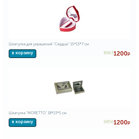
Шкатулка для украшений "Сердце" 15*13*7 см
1200
8963
в корзину
р
Шкатулка "MORETTO" 18*13*5 см
1200
6856
в корзину
р