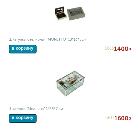
Шкатулка ювелирная "MORETTO" 18*13*5см
1400
5615
в корзину
р
Шкатулка "Модница" 13*8*7 см
1600
6817
в корзину
р