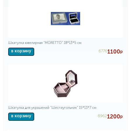
Шкатулка ювелирная "MORETTO" 18*13*5 см
1100
6776
в корзину
р
Шкатулка для украшений "Шестиугольник" 15*13*7 см
1200
8962
в корзину
р