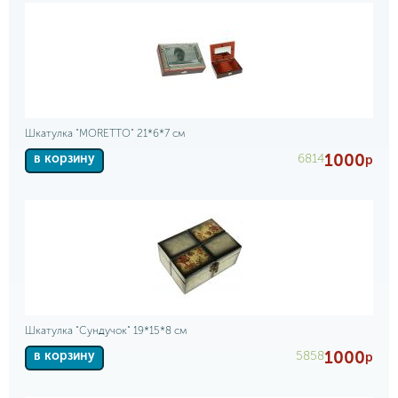
Шкатулка "MORETTO" 21*6*7 см
1000
6814
в корзину
р
Шкатулка "Сундучок" 19*15*8 см
1000
5858
в корзину
р