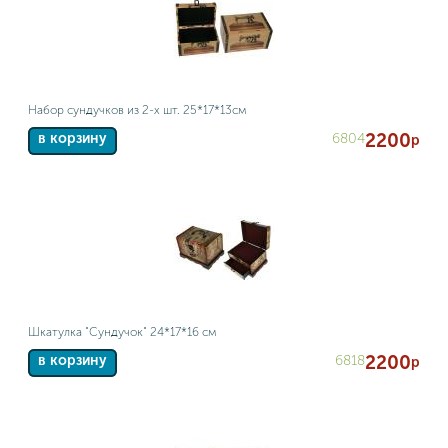
Набор сундучков из 2-х шт. 25*17*13см
2200
6804
в корзину
р
Шкатулка "Сундучок" 24*17*16 см
2200
6818
в корзину
р