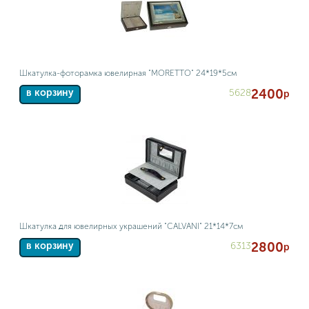
Шкатулка-фоторамка ювелирная "MORETTO" 24*19*5см
2400
5628
в корзину
р
Шкатулка для ювелирных украшений "CALVANI" 21*14*7см
2800
6313
в корзину
р