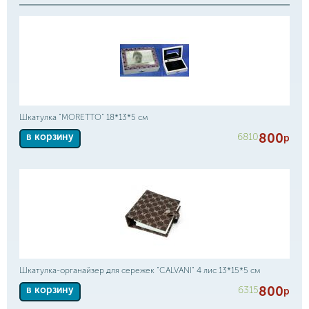
Шкатулка "MORETTO" 18*13*5 см
800
6810
в корзину
р
Шкатулка-органайзер для сережек "CALVANI" 4 лис 13*15*5 см
800
6315
в корзину
р