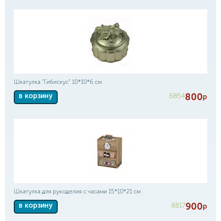
Шкатулка "Гибискус" 10*10*6 см
800
6854
в корзину
р
Шкатулка для рукоделия с часами 15*10*21 см
900
8817
в корзину
р