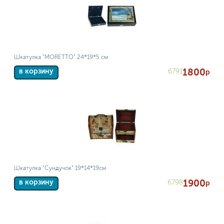
Шкатулка "MORETTO" 24*19*5 см
1800
6791
в корзину
р
Шкатулка "Сундучок" 19*14*19см
1900
6798
в корзину
р