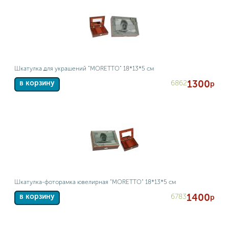
Шкатулка для украшений "MORETTO" 18*13*5 см
1300
6862
в корзину
р
Шкатулка-фоторамка ювелирная "MORETTO" 18*13*5 см
1400
6783
в корзину
р