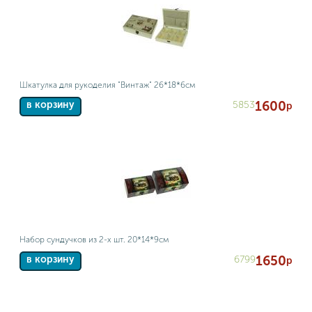
Шкатулка для рукоделия "Винтаж" 26*18*6см
1600
5853
в корзину
р
Набор сундучков из 2-х шт. 20*14*9см
1650
6799
в корзину
р