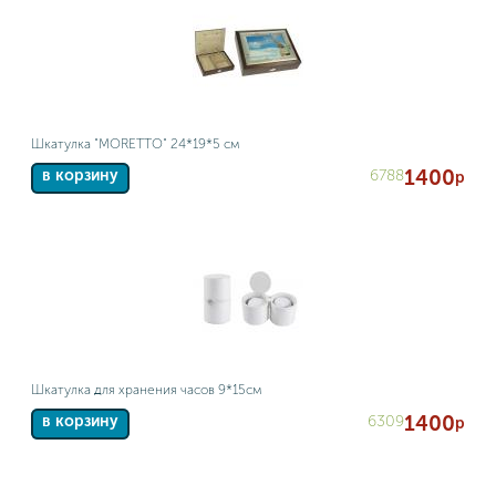
Шкатулка "MORETTO" 24*19*5 см
1400
6788
в корзину
р
Шкатулка для хранения часов 9*15см
1400
6309
в корзину
р