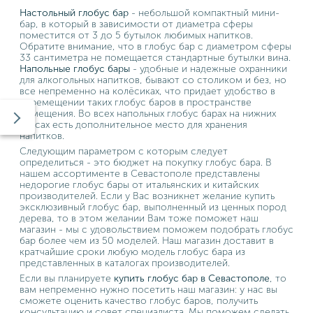
Настольный глобус бар
- небольшой компактный мини-
бар, в который в зависимости от диаметра сферы
поместится от 3 до 5 бутылок любимых напитков.
Обратите внимание, что в глобус бар с диаметром сферы
33 сантиметра не помещается стандартные бутылки вина.
Напольные глобус бары
- удобные и надежные охранники
для алкогольных напитков, бывают со столиком и без, но
все непременно на колёсиках, что придает удобство в
перемещении таких глобус баров в пространстве
помещения. Во всех напольных глобус барах на нижних
ярусах есть дополнительное место для хранения
напитков.
Следующим параметром с которым следует
определиться - это бюджет на покупку глобус бара. В
нашем ассортименте в Севастополе представлены
недорогие глобус бары от итальянских и китайских
производителей. Если у Вас возникнет желание купить
эксклюзивный глобус бар, выполненный из ценных пород
дерева, то в этом желании Вам тоже поможет наш
магазин - мы с удовольствием поможем подобрать глобус
бар более чем из 50 моделей. Наш магазин доставит в
кратчайшие сроки любую модель глобус бара из
представленных в каталогах производителей.
Если вы планируете
купить глобус бар в Севастополе
, то
вам непременно нужно посетить наш магазин: у нас вы
сможете оценить качество глобус баров, получить
консультацию и совет специалиста. Мы поможем сделать