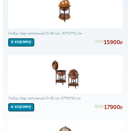
Глобус-бар напольный D=42 см., 93*51*51 см
15900
7909
в корзину
р
Глобус-бар напольный D=45 см, 97*61*61 см
17900
8685
в корзину
р