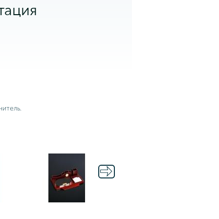
тация
нитель.