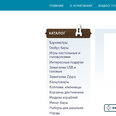
главная
о компании
видео то
КАТАЛОГ
Барометры
Глобус бары
Игры настольные и
головоломки
Интересные подарки
Зажигалки USB и
газовые
Зажигалки Zippo
Канцтовары
Коллажи, ключницы
Корзины для пикника
Модели кораблей
Мини-бары
в
Наборы для шашлыка
Нарды