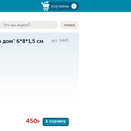
корзина
0
поиск
дом" 6*8*1,5 см
арт. 9445
450
р
в корзину