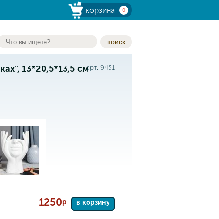
корзина
0
поиск
ах", 13*20,5*13,5 см
арт. 9431
1250
р
в корзину