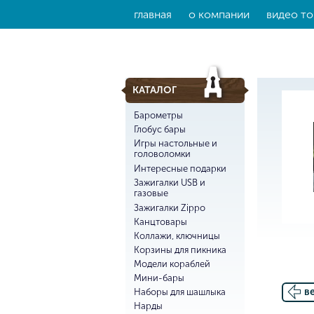
главная
о компании
видео то
КАТАЛОГ
Барометры
Глобус бары
Игры настольные и
головоломки
Интересные подарки
Зажигалки USB и
газовые
Зажигалки Zippo
Канцтовары
Коллажи, ключницы
Корзины для пикника
Модели кораблей
Мини-бары
в
Наборы для шашлыка
Нарды