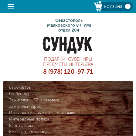
корзина
1
Севастополь
Маяковского 8 (ГУМ)
отдел 204
ПОДАРКИ, СУВЕНИРЫ
ПРЕДМЕТЫ ИНТЕРЬЕРА
8 (978) 120-97-71
Барометры
Глобус бары
Зажигалки USB и газовые
Зажигалки Zippo
Игры настольные и головоломки
Интересные подарки
Канцтовары
Коллажи, ключницы