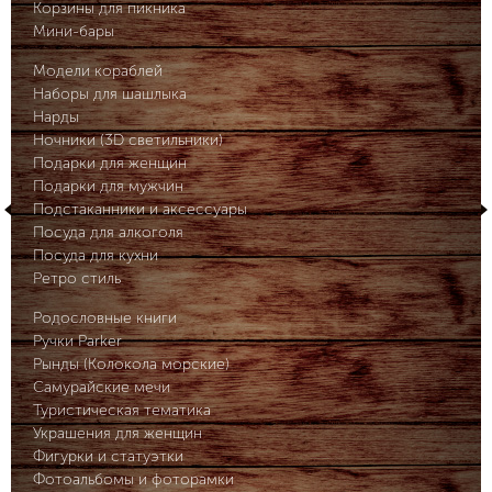
Корзины для пикника
Мини-бары
Модели кораблей
Наборы для шашлыка
Нарды
Ночники (3D светильники)
Подарки для женщин
Подарки для мужчин
Подстаканники и аксессуары
Посуда для алкоголя
Посуда для кухни
Ретро стиль
Родословные книги
Ручки Parker
Рынды (Колокола морские)
Самурайские мечи
Туристическая тематика
Украшения для женщин
Фигурки и статуэтки
Фотоальбомы и фоторамки