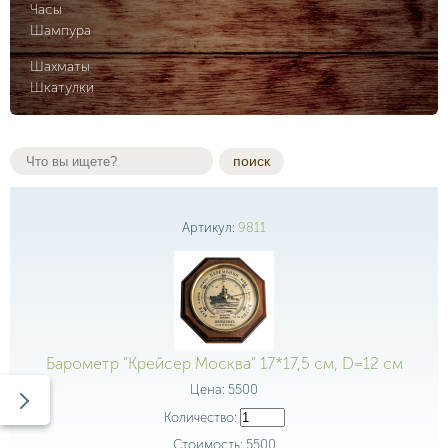
Часы
Шампура
Шахматы
Шкатулки
поиск
Артикул:
9811
Барометр "Крейсер Москва" 17*17,5 см, D=12 см
Цена:
5500
Количество:
Стоимость:
5500