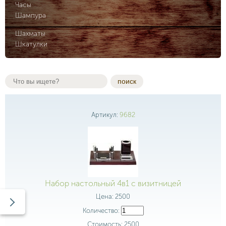
Часы
Шампура
Шахматы
Шкатулки
поиск
Артикул:
9682
Набор настольный 4в1 с визитницей
Цена:
2500
Количество:
Стоимость:
2500