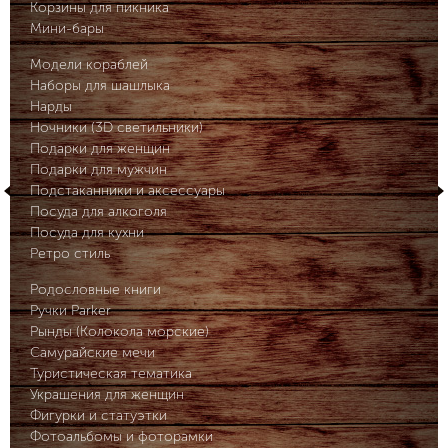
Корзины для пикника
Мини-бары
Модели кораблей
Наборы для шашлыка
Нарды
Ночники (3D светильники)
Подарки для женщин
Подарки для мужчин
Подстаканники и аксессуары
Посуда для алкоголя
Посуда для кухни
Ретро стиль
Родословные книги
Ручки Parker
Рынды (Колокола морские)
Самурайские мечи
Туристическая тематика
Украшения для женщин
Фигурки и статуэтки
Фотоальбомы и фоторамки