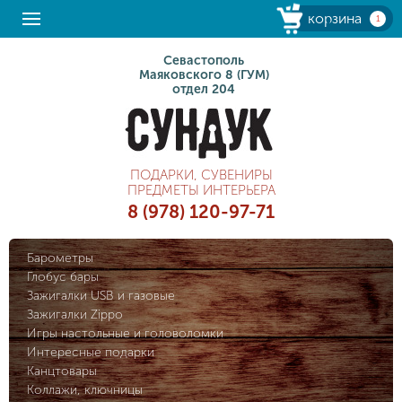
корзина
1
Севастополь
Маяковского 8 (ГУМ)
отдел 204
ПОДАРКИ, СУВЕНИРЫ
ПРЕДМЕТЫ ИНТЕРЬЕРА
8 (978) 120-97-71
Барометры
Глобус бары
Зажигалки USB и газовые
Зажигалки Zippo
Игры настольные и головоломки
Интересные подарки
Канцтовары
Коллажи, ключницы