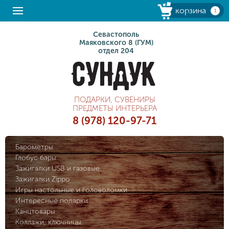
корзина
1
Севастополь
Маяковского 8 (ГУМ)
отдел 204
ПОДАРКИ, СУВЕНИРЫ
ПРЕДМЕТЫ ИНТЕРЬЕРА
8 (978) 120-97-71
Барометры
Глобус бары
Зажигалки USB и газовые
Зажигалки Zippo
Игры настольные и головоломки
Интересные подарки
Канцтовары
Коллажи, ключницы