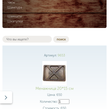
Часы
Шампура
Шахматы
Шкатулки
поиск
Артикул:
9653
Менажница 20*15 см
Цена:
650
Количество:
Стоимость:
650