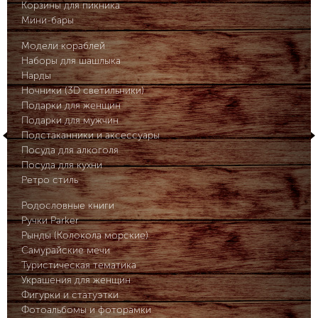
Корзины для пикника
Мини-бары
Модели кораблей
Наборы для шашлыка
Нарды
Ночники (3D светильники)
Подарки для женщин
Подарки для мужчин
Подстаканники и аксессуары
Посуда для алкоголя
Посуда для кухни
Ретро стиль
Родословные книги
Ручки Parker
Рынды (Колокола морские)
Самурайские мечи
Туристическая тематика
Украшения для женщин
Фигурки и статуэтки
Фотоальбомы и фоторамки