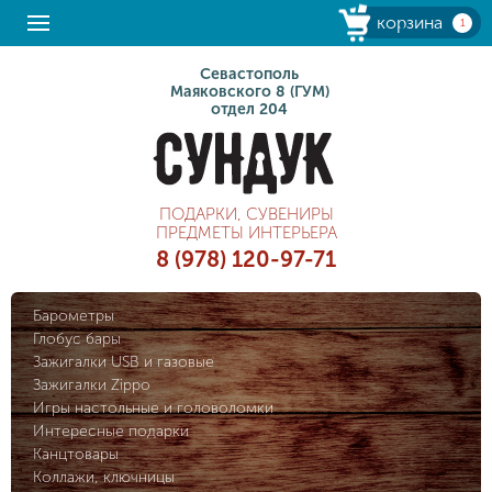
корзина
1
Севастополь
Маяковского 8 (ГУМ)
отдел 204
ПОДАРКИ, СУВЕНИРЫ
ПРЕДМЕТЫ ИНТЕРЬЕРА
8 (978) 120-97-71
Барометры
Глобус бары
Зажигалки USB и газовые
Зажигалки Zippo
Игры настольные и головоломки
Интересные подарки
Канцтовары
Коллажи, ключницы