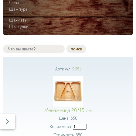
Часы
Шампура
Шахматы
Шкатулки
поиск
Артикул:
9651
Менажница 20*15 см
Цена:
650
Количество:
Стоимость:
650