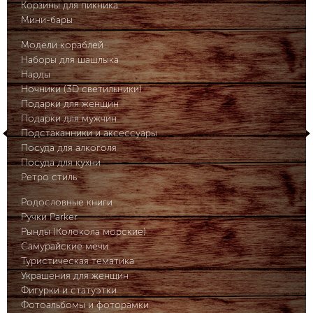
Корзины для пикника
Мини-бары
Модели кораблей
Наборы для шашлыка
Нарды
Ночники (3D светильники)
Подарки для женщин
Подарки для мужчин
Подстаканники и аксессуары
Посуда для алкоголя
Посуда для кухни
Ретро стиль
Родословные книги
Ручки Parker
Рынды (Колокола морские)
Самурайские мечи
Туристическая тематика
Украшения для женщин
Фигурки и статуэтки
Фотоальбомы и фоторамки