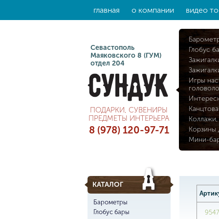
главная
о компании
видео то
Баромет
Севастополь
Глобус б
Маяковского 8 (ГУМ)
Зажигалк
отдел 204
Зажигалк
Игры нас
головол
Интерес
Канцтова
ПОДАРКИ, СУВЕНИРЫ
ПРЕДМЕТЫ ИНТЕРЬЕРА
Коллажи,
8 (978) 120-97-71
Корзины 
Мини-ба
КАТАЛОГ
Артик
Барометры
Глобус бары
954