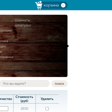
корзина
1
и
Шахматы
Шкатулки
орские)
атика
нщин
и
торамки
поиск
Стоимость
ичество
Удалить
(руб)
2650