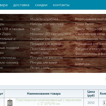
вара
доставка
скидки
контакты
ры
Модели кораблей
Родословные книг
ары
Наборы для шашлыка
Ручки Parker
и USB и газовые
Нарды
Рынды (Колокола м
и Zippo
Ночники (3D светильники)
Самурайские мечи
тольные и
Подарки для женщин
Туристическая тем
омки
Подарки для мужчин
Украшения для же
ные подарки
Подстаканники и
Фигурки и статуэтк
ры
аксессуары
Фотоальбомы и фо
 ключницы
Посуда для алкоголя
Часы
для пикника
Посуда для кухни
Шампура
ры
Ретро стиль
Цена
ул
Наименование товара
Кол
(руб)
Подстаканник никелированный с чернением
7
2650
с "Z" 10*11*9 см