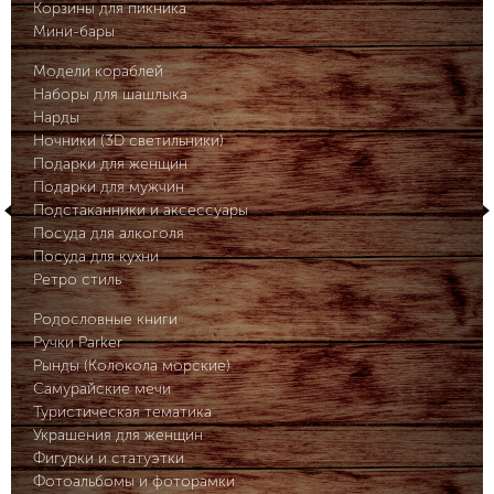
Корзины для пикника
Мини-бары
Модели кораблей
Наборы для шашлыка
Нарды
Ночники (3D светильники)
Подарки для женщин
Подарки для мужчин
Подстаканники и аксессуары
Посуда для алкоголя
Посуда для кухни
Ретро стиль
Родословные книги
Ручки Parker
Рынды (Колокола морские)
Самурайские мечи
Туристическая тематика
Украшения для женщин
Фигурки и статуэтки
Фотоальбомы и фоторамки