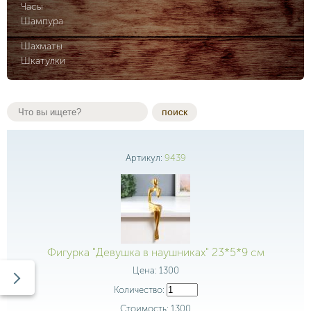
Часы
Шампура
Шахматы
Шкатулки
поиск
Артикул:
9439
Фигурка "Девушка в наушниках" 23*5*9 см
Цена:
1300
Количество:
Стоимость:
1300