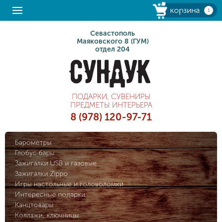
корзина
1
Севастополь
Маяковского 8 (ГУМ)
отдел 204
ПОДАРКИ, СУВЕНИРЫ
ПРЕДМЕТЫ ИНТЕРЬЕРА
8 (978) 120-97-71
Барометры
Глобус бары
Зажигалки USB и газовые
Зажигалки Zippo
Игры настольные и головоломки
Интересные подарки
Канцтовары
Коллажи, ключницы