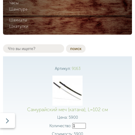
Часы
Шампура
Шахматы
Шкатулки
поиск
Артикул:
9163
Самурайский меч (катана), L=102 см
Цена:
5900
Количество:
Стоимость:
5900