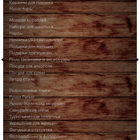
Корзины для пикника
Мини-бары
Модели кораблей
Наборы для шашлыка
Нарды
Ночники (3D светильники)
Подарки для женщин
Подарки для мужчин
Подстаканники и аксессуары
Посуда для алкоголя
Посуда для кухни
Ретро стиль
Родословные книги
Ручки Parker
Рынды (Колокола морские)
Самурайские мечи
Туристическая тематика
Украшения для женщин
Фигурки и статуэтки
Фотоальбомы и фоторамки