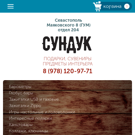
корзина
1
Севастополь
Маяковского 8 (ГУМ)
отдел 204
ПОДАРКИ, СУВЕНИРЫ
ПРЕДМЕТЫ ИНТЕРЬЕРА
8 (978) 120-97-71
Барометры
Глобус бары
Зажигалки USB и газовые
Зажигалки Zippo
Игры настольные и головоломки
Интересные подарки
Канцтовары
Коллажи, ключницы