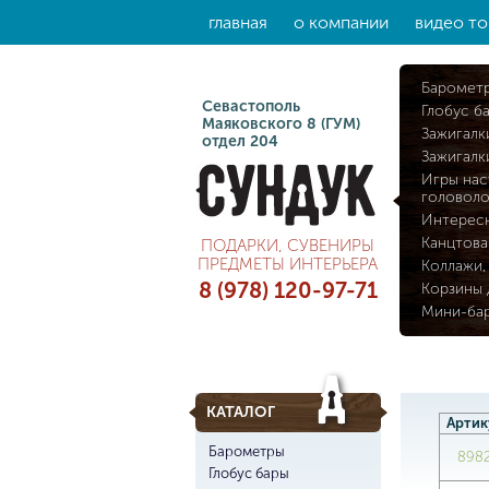
главная
о компании
видео то
Баромет
Севастополь
Глобус б
Маяковского 8 (ГУМ)
Зажигалк
отдел 204
Зажигалк
Игры нас
головол
Интерес
Канцтова
ПОДАРКИ, СУВЕНИРЫ
ПРЕДМЕТЫ ИНТЕРЬЕРА
Коллажи,
8 (978) 120-97-71
Корзины 
Мини-ба
КАТАЛОГ
Артик
Барометры
898
Глобус бары