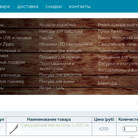
вара
доставка
скидки
контакты
ры
Модели кораблей
Родословные книг
ары
Наборы для шашлыка
Ручки Parker
и USB и газовые
Нарды
Рынды (Колокола м
и Zippo
Ночники (3D светильники)
Самурайские мечи
тольные и
Подарки для женщин
Туристическая тем
омки
Подарки для мужчин
Украшения для же
ные подарки
Подстаканники и
Фигурки и статуэтк
ры
аксессуары
Фотоальбомы и фо
 ключницы
Посуда для алкоголя
Часы
для пикника
Посуда для кухни
Шампура
ры
Ретро стиль
ул
Наименование товара
Цена (руб)
Количест
Самурайский меч (катана), L=102 см
2
6200