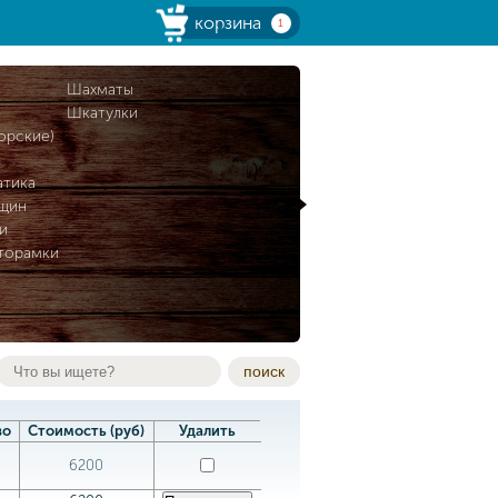
корзина
1
и
Шахматы
Шкатулки
орские)
атика
нщин
и
торамки
поиск
во
Стоимость (руб)
Удалить
6200