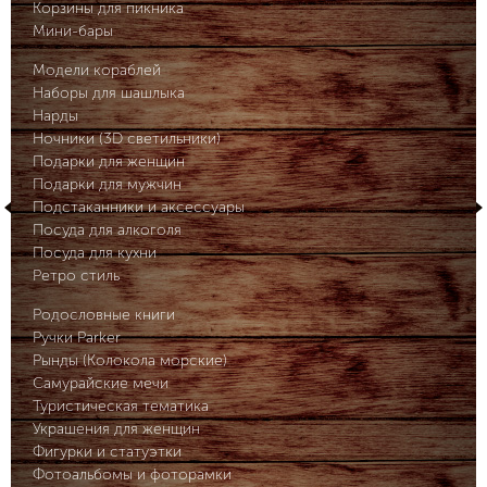
Корзины для пикника
Мини-бары
Модели кораблей
Наборы для шашлыка
Нарды
Ночники (3D светильники)
Подарки для женщин
Подарки для мужчин
Подстаканники и аксессуары
Посуда для алкоголя
Посуда для кухни
Ретро стиль
Родословные книги
Ручки Parker
Рынды (Колокола морские)
Самурайские мечи
Туристическая тематика
Украшения для женщин
Фигурки и статуэтки
Фотоальбомы и фоторамки