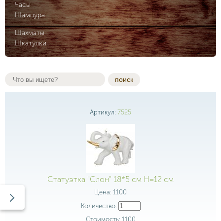
Часы
Шампура
Шахматы
Шкатулки
поиск
Артикул:
7525
Статуэтка "Слон" 18*5 см Н=12 см
Цена:
1100
Количество:
Стоимость:
1100