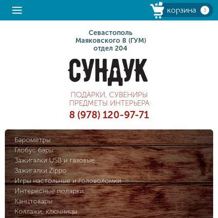
корзина
1
Севастополь
Маяковского 8 (ГУМ)
отдел 204
ПОДАРКИ, СУВЕНИРЫ
ПРЕДМЕТЫ ИНТЕРЬЕРА
8 (978) 120-97-71
Барометры
Глобус бары
Зажигалки USB и газовые
Зажигалки Zippo
Игры настольные и головоломки
Интересные подарки
Канцтовары
Коллажи, ключницы