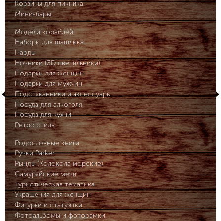
Корзины для пикника
Мини-бары
Модели кораблей
Наборы для шашлыка
Нарды
Ночники (3D светильники)
Подарки для женщин
Подарки для мужчин
Подстаканники и аксессуары
Посуда для алкоголя
Посуда для кухни
Ретро стиль
Родословные книги
Ручки Parker
Рынды (Колокола морские)
Самурайские мечи
Туристическая тематика
Украшения для женщин
Фигурки и статуэтки
Фотоальбомы и фоторамки