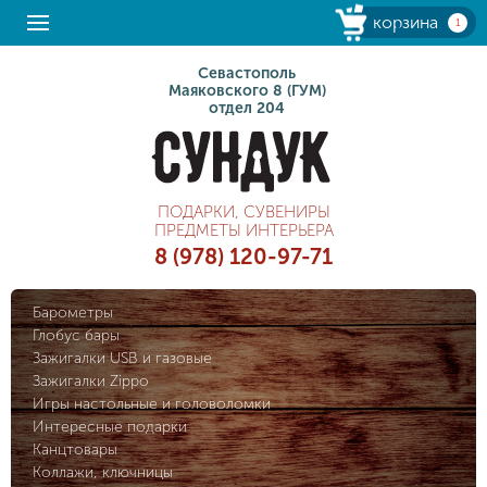
корзина
1
Севастополь
Маяковского 8 (ГУМ)
отдел 204
ПОДАРКИ, СУВЕНИРЫ
ПРЕДМЕТЫ ИНТЕРЬЕРА
8 (978) 120-97-71
Барометры
Глобус бары
Зажигалки USB и газовые
Зажигалки Zippo
Игры настольные и головоломки
Интересные подарки
Канцтовары
Коллажи, ключницы