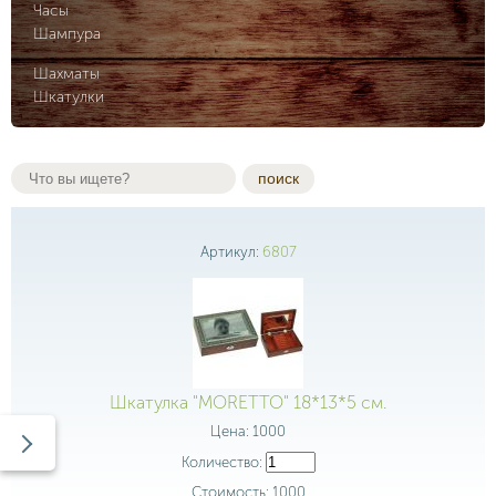
Часы
Шампура
Шахматы
Шкатулки
поиск
Артикул:
6807
Шкатулка "MORETTO" 18*13*5 см.
Цена:
1000
Количество:
Стоимость:
1000