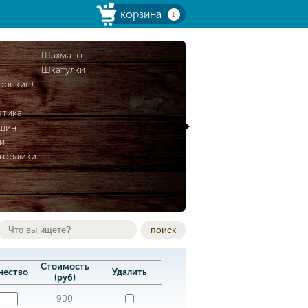
корзина
1
и
Шахматы
Шкатулки
орские)
атика
нщин
и
торамки
поиск
Стоимость
чество
Удалить
(руб)
900