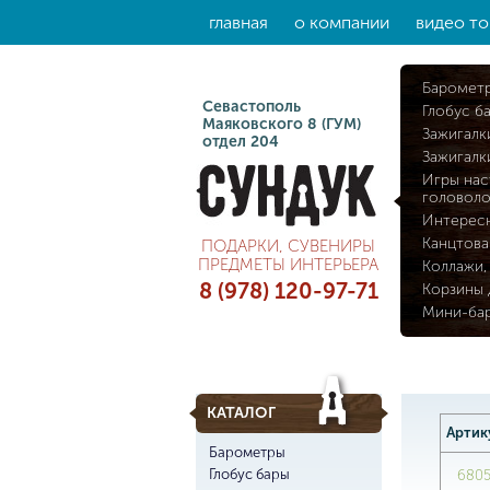
главная
о компании
видео то
Баромет
Севастополь
Глобус б
Маяковского 8 (ГУМ)
Зажигалк
отдел 204
Зажигалк
Игры нас
головол
Интерес
Канцтова
ПОДАРКИ, СУВЕНИРЫ
ПРЕДМЕТЫ ИНТЕРЬЕРА
Коллажи,
8 (978) 120-97-71
Корзины 
Мини-ба
КАТАЛОГ
Артик
Барометры
Глобус бары
680