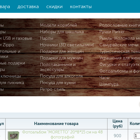
вара
доставка
скидки
контакты
ры
Модели кораблей
Родословные книг
ары
Наборы для шашлыка
Ручки Parker
и USB и газовые
Нарды
Рынды (Колокола м
и Zippo
Ночники (3D светильники)
Самурайские мечи
тольные и
Подарки для женщин
Туристическая тем
омки
Подарки для мужчин
Украшения для же
ные подарки
Подстаканники и
Фигурки и статуэтк
ры
аксессуары
Фотоальбомы и фо
 ключницы
Посуда для алкоголя
Часы
для пикника
Посуда для кухни
Шампура
ры
Ретро стиль
Цена
ул
Наименование товара
Коли
(руб)
Фотоальбом "MORETTO" 20*8*15 см на 48
5
900
фотографий