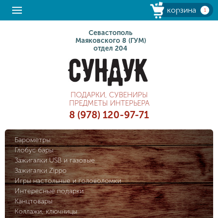
корзина
1
Севастополь
Маяковского 8 (ГУМ)
отдел 204
ПОДАРКИ, СУВЕНИРЫ
ПРЕДМЕТЫ ИНТЕРЬЕРА
8 (978) 120-97-71
Барометры
Глобус бары
Зажигалки USB и газовые
Зажигалки Zippo
Игры настольные и головоломки
Интересные подарки
Канцтовары
Коллажи, ключницы