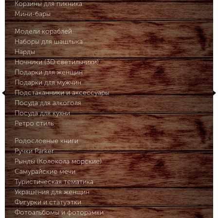
Корзины для пикника
Мини-бары
Модели кораблей
Наборы для шашлыка
Нарды
Ночники (3D светильники)
Подарки для женщин
Подарки для мужчин
Подстаканники и аксессуары
Посуда для алкоголя
Посуда для кухни
Ретро стиль
Родословные книги
Ручки Parker
Рынды (Колокола морские)
Самурайские мечи
Туристическая тематика
Украшения для женщин
Фигурки и статуэтки
Фотоальбомы и фоторамки