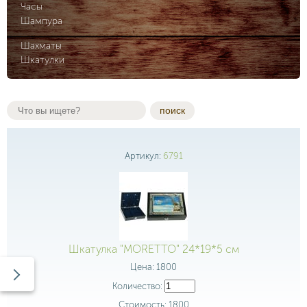
Часы
Шампура
Шахматы
Шкатулки
поиск
Артикул:
6791
Шкатулка "MORETTO" 24*19*5 см
Цена:
1800
Количество:
Стоимость:
1800