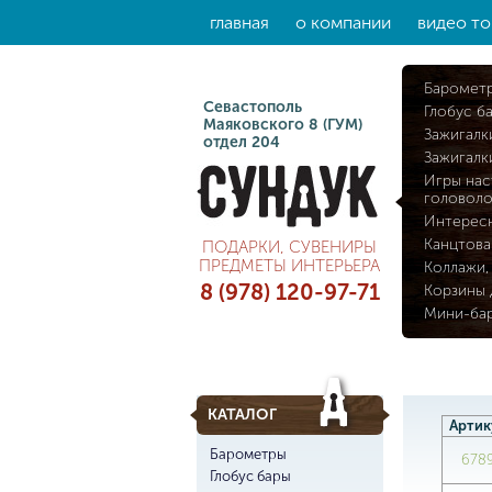
главная
о компании
видео то
Баромет
Севастополь
Глобус б
Маяковского 8 (ГУМ)
Зажигалк
отдел 204
Зажигалк
Игры нас
головол
Интерес
Канцтова
ПОДАРКИ, СУВЕНИРЫ
ПРЕДМЕТЫ ИНТЕРЬЕРА
Коллажи,
8 (978) 120-97-71
Корзины 
Мини-ба
КАТАЛОГ
Артик
Барометры
678
Глобус бары