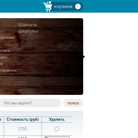
корзина
1
и
Шахматы
Шкатулки
орские)
атика
нщин
и
торамки
поиск
о
Стоимость (руб)
Удалить
1700