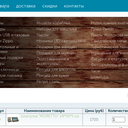
вара
доставка
скидки
контакты
ры
Модели кораблей
Родословные книг
ары
Наборы для шашлыка
Ручки Parker
и USB и газовые
Нарды
Рынды (Колокола м
и Zippo
Ночники (3D светильники)
Самурайские мечи
тольные и
Подарки для женщин
Туристическая тем
омки
Подарки для мужчин
Украшения для же
ные подарки
Подстаканники и
Фигурки и статуэтк
ры
аксессуары
Фотоальбомы и фо
 ключницы
Посуда для алкоголя
Часы
для пикника
Посуда для кухни
Шампура
ры
Ретро стиль
ул
Наименование товара
Цена (руб)
Количеств
Шкатулка "MORETTO" 24*19*5 см
9
1700