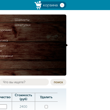
корзина
1
и
Шахматы
Шкатулки
орские)
атика
нщин
и
торамки
поиск
Стоимость
чество
Удалить
(руб)
2400