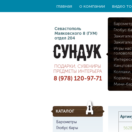
главная
о компании
видео то
Баромет
Севастополь
Глобус б
Маяковского 8 (ГУМ)
Зажигалк
отдел 204
Зажигалк
Игры нас
головол
Интерес
Канцтова
ПОДАРКИ, СУВЕНИРЫ
ПРЕДМЕТЫ ИНТЕРЬЕРА
Коллажи,
8 (978) 120-97-71
Корзины 
Мини-ба
КАТАЛОГ
Артик
Барометры
Глобус бары
562