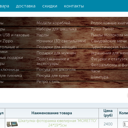
вара
доставка
скидки
контакты
ры
Модели кораблей
Родословные книг
ары
Наборы для шашлыка
Ручки Parker
и USB и газовые
Нарды
Рынды (Колокола м
и Zippo
Ночники (3D светильники)
Самурайские мечи
тольные и
Подарки для женщин
Туристическая тем
омки
Подарки для мужчин
Украшения для же
ные подарки
Подстаканники и
Фигурки и статуэтк
ры
аксессуары
Фотоальбомы и фо
 ключницы
Посуда для алкоголя
Часы
для пикника
Посуда для кухни
Шампура
ры
Ретро стиль
Цена
ул
Наименование товара
Коли
(руб)
Шкатулка-фоторамка ювелирная "MORETTO"
8
2400
24*19*5см