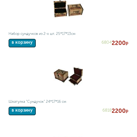
Набор сундучков из 2-х шт. 25*17*13см
2200
6804
в корзину
р
Шкатулка "Сундучок" 24*17*16 см
2200
6818
в корзину
р