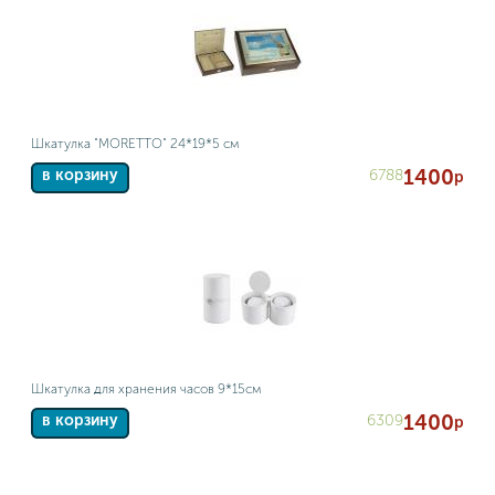
Шкатулка "MORETTO" 24*19*5 см
1400
6788
в корзину
р
Шкатулка для хранения часов 9*15см
1400
6309
в корзину
р