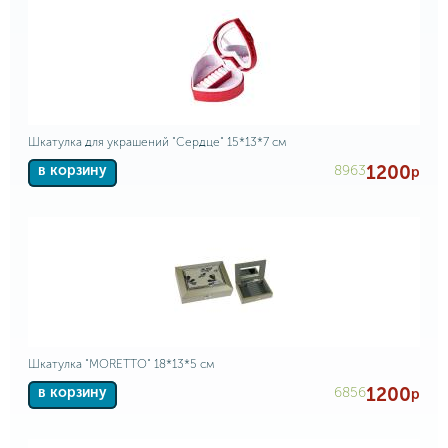
Шкатулка для украшений "Сердце" 15*13*7 см
1200
8963
в корзину
р
Шкатулка "MORETTO" 18*13*5 см
1200
6856
в корзину
р