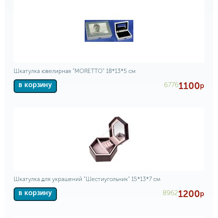
Шкатулка ювелирная "MORETTO" 18*13*5 см
1100
6776
в корзину
р
Шкатулка для украшений "Шестиугольник" 15*13*7 см
1200
8962
в корзину
р