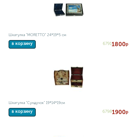
Шкатулка "MORETTO" 24*19*5 см
1800
6791
в корзину
р
Шкатулка "Сундучок" 19*14*19см
1900
6798
в корзину
р