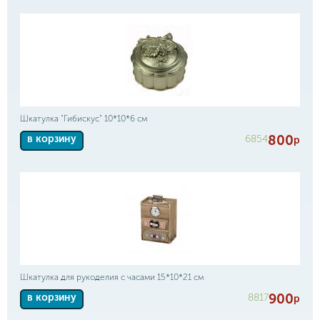
Шкатулка "Гибискус" 10*10*6 см
800
6854
в корзину
р
Шкатулка для рукоделия с часами 15*10*21 см
900
8817
в корзину
р