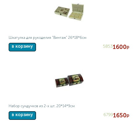
Шкатулка для рукоделия "Винтаж" 26*18*6см
1600
5853
в корзину
р
Набор сундучков из 2-х шт. 20*14*9см
1650
6799
в корзину
р