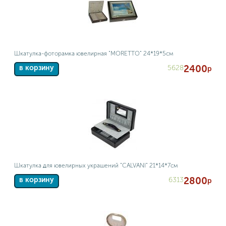
Шкатулка-фоторамка ювелирная "MORETTO" 24*19*5см
2400
5628
в корзину
р
Шкатулка для ювелирных украшений "CALVANI" 21*14*7см
2800
6313
в корзину
р