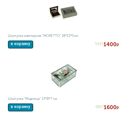
Шкатулка ювелирная "MORETTO" 18*13*5см
1400
5615
в корзину
р
Шкатулка "Модница" 13*8*7 см
1600
6817
в корзину
р