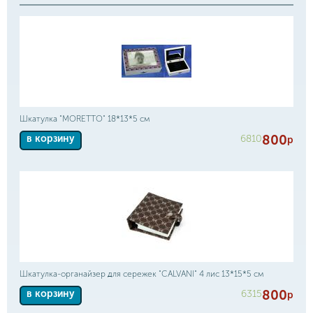
Шкатулка "MORETTO" 18*13*5 см
800
6810
в корзину
р
Шкатулка-органайзер для сережек "CALVANI" 4 лис 13*15*5 см
800
6315
в корзину
р