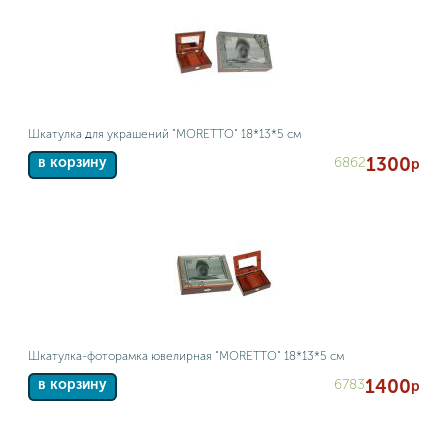
Шкатулка для украшений "MORETTO" 18*13*5 см
1300
6862
в корзину
р
Шкатулка-фоторамка ювелирная "MORETTO" 18*13*5 см
1400
6783
в корзину
р