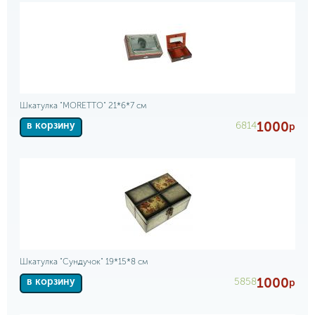
Шкатулка "MORETTO" 21*6*7 см
1000
6814
в корзину
р
Шкатулка "Сундучок" 19*15*8 см
1000
5858
в корзину
р